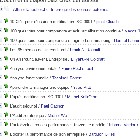
Documents disponibles chez cet éditeur
Affiner la recherche
Interroger des sources externes
10 Clés pour réussir sa certification ISO 9001
/
pinet Claude
100 questions pour comprendre et agir l'amélioration continue
/
Madoz Je
100 questions pour comprendre et agir le benchmarking
/
Hermel Lauren
Les 65 mémos de l'interculturel
/
Frank A. Rouault
Un An Pour Sauver L'Entreprise
/
Eliyahu-M Goldratt
Analyse environnementale
/
Faure-Rochet odil
Analyse fonctionnelle
/
Tassinari Robert
Apprendre a manager une equipe
/
Yves Prat
L'après-certification ISO 9001
/
Michel Bellaïche
L'audit sécurité
/
Paul Gagnon
L'Audit Strategique
/
Michel Weill
L'autoévaluation des performances travers le modèle
/
Iribarne Verdoux
Booster la performance de son entreprise
/
Barouch Gilles