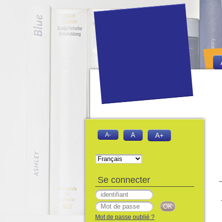
A-
A
A+
Se connecter
Mot de passe oublié ?