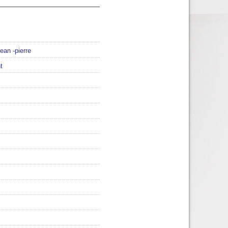
an -pierre
t