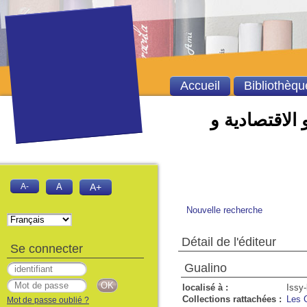
Accueil
Bibliothèqu
 الاقتصادية و
A-
A
A+
Nouvelle recherche
Détail de l'éditeur
Se connecter
Gualino
localisé à :
Issy
Collections rattachées :
Les C
Mot de passe oublié ?