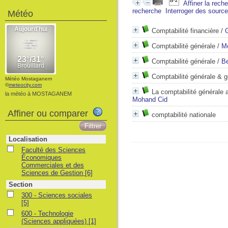
Affiner la rech
recherche
Interroger des sourc
Météo
Comptabilité financière
/
Comptabilité générale
/
M
Comptabilité générale
/
Be
Comptabilité générale & g
Météo Mostaganem
©
meteocity.com
La comptabilité générale
la météo à MOSTAGANEM
Mohand Cid
Affiner ou comparer
comptabilité nationale
Localisation
Faculté des Sciences
Économiques
Commerciales et des
Sciences de Gestion
[6]
Section
300 - Sciences sociales
[5]
600 - Technologie
(Sciences appliquées)
[1]