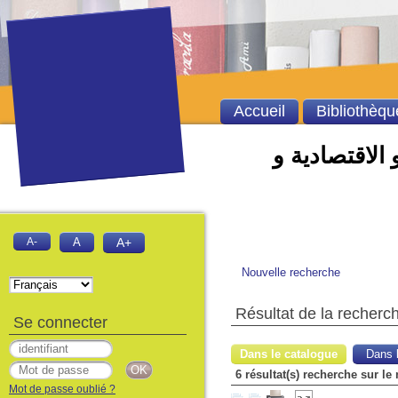
Accueil
Bibliothèqu
 الاقتصادية و
A-
A
A+
Nouvelle recherche
Résultat de la recherc
Se connecter
Dans le catalogue
Dans l
6 résultat(s) recherche sur le
Mot de passe oublié ?