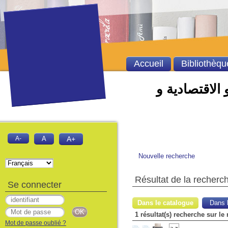
Accueil
Bibliothèqu
 الاقتصادية و
A-
A
A+
Nouvelle recherche
Résultat de la recherc
Se connecter
Dans le catalogue
Dans l
Mot de passe oublié ?