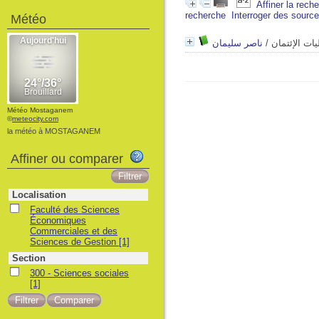
Affiner la rech
recherche
Interroger des sourc
Météo
ناصر سليمان
/
يات الإئتمان
Météo Mostaganem
©
meteocity.com
la météo à MOSTAGANEM
Affiner ou comparer
Localisation
Faculté des Sciences
Économiques
Commerciales et des
Sciences de Gestion
[1]
Section
300 - Sciences sociales
[1]