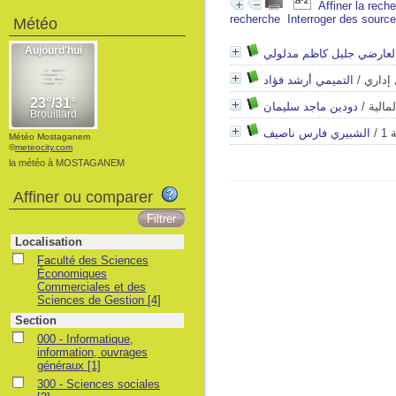
Affiner la rech
recherche
Interroger des sourc
Météo
لعارضي جليل كاظم مدلولي
التميمي أرشد فؤاد
/
 إداري
دودين ماجد سليمان
/
مالية
الشبيري فارس ناصيف
/
 1
Météo Mostaganem
©
meteocity.com
la météo à MOSTAGANEM
Affiner ou comparer
Localisation
Faculté des Sciences
Économiques
Commerciales et des
Sciences de Gestion
[4]
Section
000 - Informatique,
information, ouvrages
généraux
[1]
300 - Sciences sociales