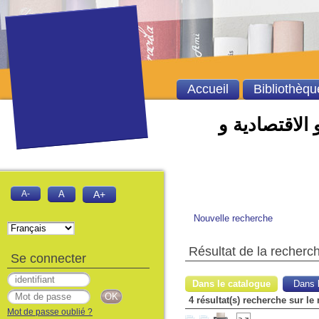
Accueil
Bibliothèqu
 الاقتصادية و
A-
A
A+
Nouvelle recherche
Résultat de la recherc
Se connecter
Dans le catalogue
Dans l
Mot de passe oublié ?