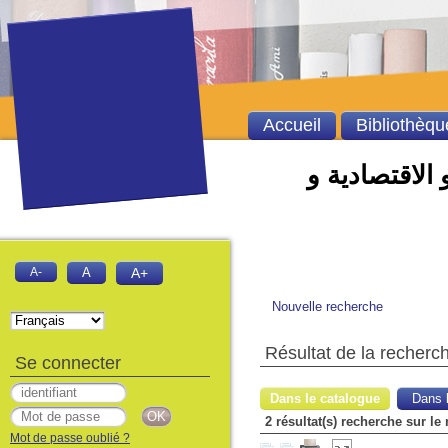
Accueil
Bibliothèqu
 الاقتصادية و
A-
A
A+
Nouvelle recherche
Résultat de la recherc
Se connecter
Dans le catalogue
Dans l
Mot de passe oublié ?