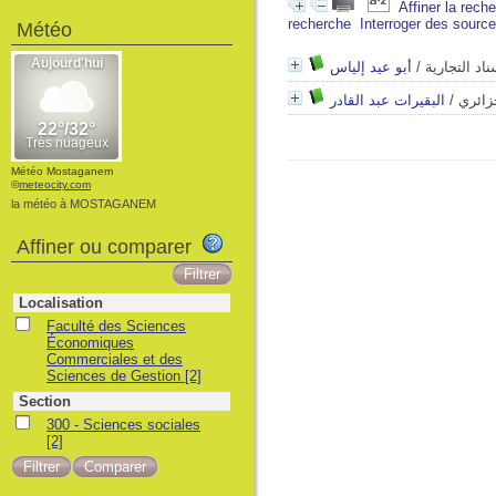
Affiner la rech
recherche
Interroger des sourc
Météo
أبو عيد إلياس
/
ناد التجارية
البقيرات عبد القادر
/
جزائري
Météo Mostaganem
©
meteocity.com
la météo à MOSTAGANEM
Affiner ou comparer
Localisation
Faculté des Sciences
Économiques
Commerciales et des
Sciences de Gestion
[2]
Section
300 - Sciences sociales
[2]