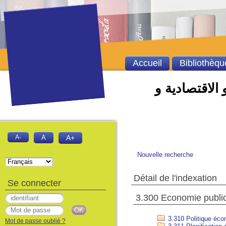
Accueil
Bibliothèqu
 الاقتصادية و
A-
A
A+
Nouvelle recherche
Détail de l'indexation
Se connecter
Mot de passe oublié ?