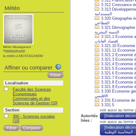
Météo
3.313 Développement économi
المستدامة
3.320 Géographie économique ;
القطاعي
3.321 Démographie économ
التنمية البشرية
3.321.1 Economie agricole et
إقتصاد الغابات
Météo Mostaganem
©
meteocity.com
la météo à MOSTAGANEM
Affiner ou comparer
Localisation
Faculté des Sciences
3.330 Économie géographique ;
Économiques
الاقليمي
Commerciales et des
Sciences de Gestion
[10]
3.331.5
Section
voir aussi au terme 
Autorités
300 - Sciences sociales
liées :
[10]
voir aussi au terme 
[Indexation décima
. المحاسبة الوطنية