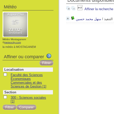
Documents disponibles 
Météo
Affiner la recherche
منهل محمد حسين
/
التنفيذ
Météo Mostaganem
©
meteocity.com
la météo à MOSTAGANEM
Affiner ou comparer
Localisation
Faculté des Sciences
Économiques
Commerciales et des
Sciences de Gestion
[1]
Section
300 - Sciences sociales
[1]