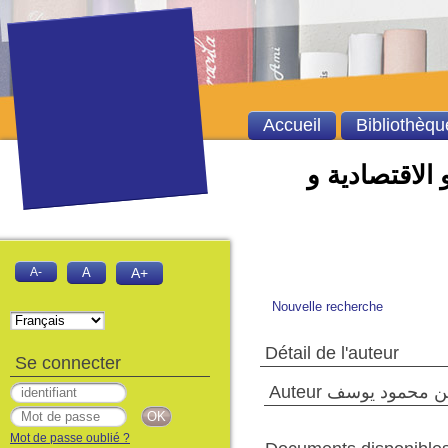
Accueil
Bibliothèqu
 الاقتصادية و
A-
A
A+
Nouvelle recherche
Détail de l'auteur
Se connecter
Auteur محمود يوسف
Mot de passe oublié ?