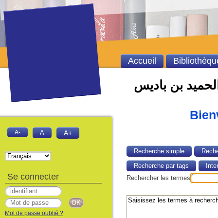
Accueil
Bibliothèqu
الحميد بن باديس
Bienv
A-
A
A+
Recherche simple
Reche
Recherche par tags
Inte
Se connecter
Rechercher les termes
Mot de passe oublié ?