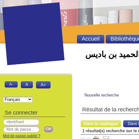
Accueil
Bibliothèqu
الحميد بن باديس
A-
A
A+
Nouvelle recherche
Résultat de la recherc
Se connecter
Dans le catalogue
Dans l
1 résultat(s) recherche sur le
Mot de passe oublié ?