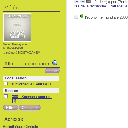
trié(s) par
(Perti
rss de la recherche
Partager le
Météo
l'economie mondiale 2003
Météo Mostaganem
©
meteocity.com
la météo à MOSTAGANEM
Affiner ou comparer
Localisation
Bibliothèque Centrale
[1]
Section
300 - Sciences sociales
[1]
Adresse
Bibliothèque Centrale