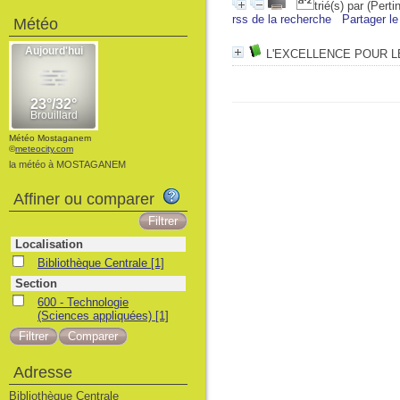
trié(s) par
(Perti
rss de la recherche
Partager le
Météo
L'EXCELLENCE POUR 
Météo Mostaganem
©
meteocity.com
la météo à MOSTAGANEM
Affiner ou comparer
Localisation
Bibliothèque Centrale
[1]
Section
600 - Technologie
(Sciences appliquées)
[1]
Adresse
Bibliothèque Centrale