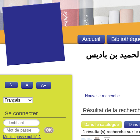
Accueil
Bibliothèqu
الحميد بن باديس
A-
A
A+
Nouvelle recherche
Résultat de la recherc
Se connecter
Dans le catalogue
Dans l
1 résultat(s) recherche sur le
Mot de passe oublié ?