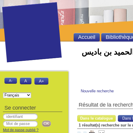
Accueil
Bibliothèqu
الحميد بن باديس
A-
A
A+
Nouvelle recherche
Résultat de la recherc
Se connecter
Dans le catalogue
Dans l
1 résultat(s) recherche sur le 
Mot de passe oublié ?