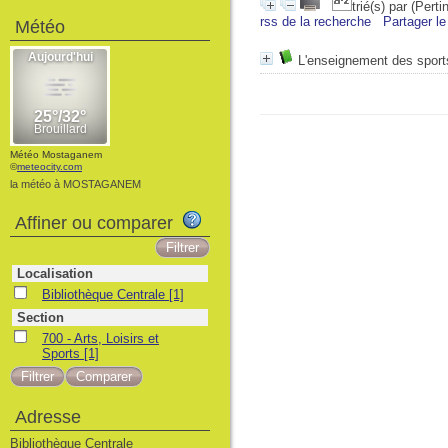
trié(s) par
(Perti
rss de la recherche
Partager le
Météo
L'enseignement des sports 
Météo Mostaganem
©
meteocity.com
la météo à MOSTAGANEM
Affiner ou comparer
Localisation
Bibliothèque Centrale
[1]
Section
700 - Arts, Loisirs et
Sports
[1]
Adresse
Bibliothèque Centrale