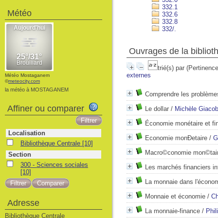
332.1
Météo
332.6
332.8
332/.
Ouvrages de la bibliot
trié(s) par
(Pertinence
externes
Météo Mostaganem
©
meteocity.com
la météo à MOSTAGANEM
Comprendre les problème
Affiner ou comparer
Le dollar
/
Michèle Giacob
Économie monétaire et fi
Localisation
Economie monÐetaire
/
G
Bibliothèque Centrale
[10]
Macro©conomie mon©tai
Section
300 - Sciences sociales
Les marchés financiers in
[10]
La monnaie dans l'écono
Monnaie et économie
/
Ch
Adresse
La monnaie-finance
/
Phil
Bibliothèque Centrale