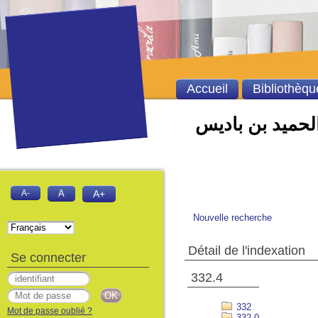
Accueil
Bibliothèqu
الحميد بن باديس
A-
A
A+
Nouvelle recherche
Détail de l'indexation
Se connecter
332.4
332
Mot de passe oublié ?
332.0