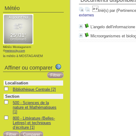
Documents disponibles 
Météo
trié(s) par
(Pertinence
externes
L'angelo dell'informazione
Microorganismes et biolog
Météo Mostaganem
©
meteocity.com
la météo à MOSTAGANEM
Affiner ou comparer
Localisation
Bibliothèque Centrale
[2]
Section
500 - Sciences de la
nature et Mathématiques
[1]
800 - Littérature (Belles-
Lettres) et techniques
d’écriture
[1]