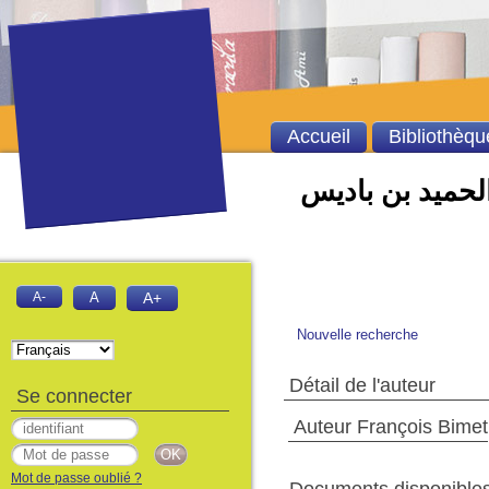
Accueil
Bibliothèqu
الحميد بن باديس
A-
A
A+
Nouvelle recherche
Détail de l'auteur
Se connecter
Auteur François Bimet
Mot de passe oublié ?