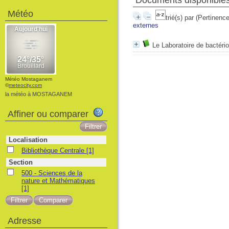
Documents disponibles 
Météo
trié(s) par
(Pertinence
externes
Le Laboratoire de bactéri
Météo Mostaganem
©
meteocity.com
la météo à MOSTAGANEM
Affiner ou comparer
Localisation
Bibliothèque Centrale
[1]
Section
500 - Sciences de la
nature et Mathématiques
[1]
Adresse