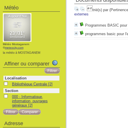
Documents disponibles 
Météo
trié(s) par
(Pertinence
externes
Programmes BASIC pour l'e
programmes basic pour l'en
Météo Mostaganem
©
meteocity.com
la météo à MOSTAGANEM
Affiner ou comparer
Localisation
Bibliothèque Centrale
[2]
Section
000 - Informatique,
information, ouvrages
généraux
[2]
Adresse