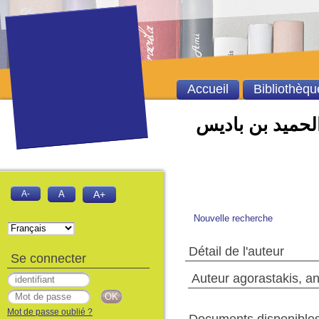
Accueil
Bibliothèqu
الحميد بن باديس
A-
A
A+
Nouvelle recherche
Détail de l'auteur
Se connecter
Auteur agorastakis, an
Mot de passe oublié ?