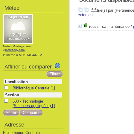
Documents disponibles 
Météo
trié(s) par
(Pertinence
externes
reussir sa maintenance
/
Météo Mostaganem
©
meteocity.com
la météo à MOSTAGANEM
Affiner ou comparer
Localisation
Bibliothèque Centrale
[1]
Section
600 - Technologie
(Sciences appliquées)
[1]
Adresse
Bibliothèque Centrale