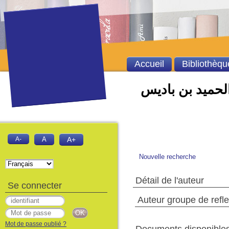
Accueil
Bibliothèqu
الحميد بن باديس
A-
A
A+
Nouvelle recherche
Détail de l'auteur
Se connecter
Auteur groupe de refle
Mot de passe oublié ?