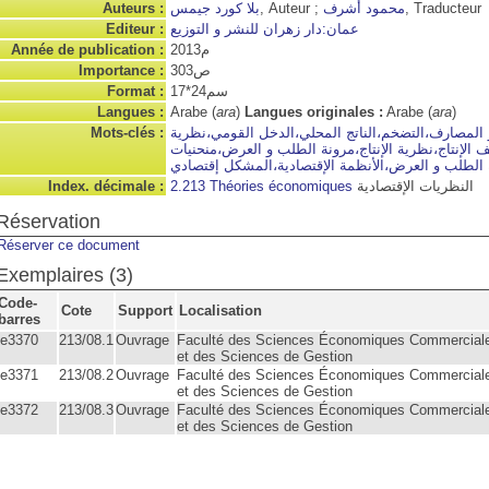
Auteurs :
بلا كورد جيمس
, Auteur ;
محمود أشرف
, Traducteur
Editeur :
عمان:دار زهران للنشر و التوزيع
Année de publication :
2013م
Importance :
303ص
Format :
17*24سم
Langues :
Arabe (
ara
)
Langues originales :
Arabe (
ara
)
Mots-clés :
 و المصارف،التضخم،الناتج المحلي،الدخل القومي،نظرية
ف الإنتاج،نظرية الإنتاج،مرونة الطلب و العرض،منحنيات
 الطلب و العرض،الأنظمة الإقتصادية،المشكل إقتصادي
Index. décimale :
2.213 Théories économiques
النظريات الإقتصادية
Réservation
Réserver ce document
Exemplaires (3)
Code-
Cote
Support
Localisation
barres
fe3370
213/08.1
Ouvrage
Faculté des Sciences Économiques Commercial
et des Sciences de Gestion
fe3371
213/08.2
Ouvrage
Faculté des Sciences Économiques Commercial
et des Sciences de Gestion
fe3372
213/08.3
Ouvrage
Faculté des Sciences Économiques Commercial
et des Sciences de Gestion