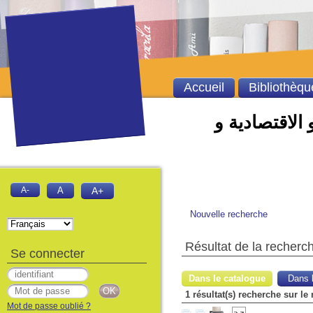
Accueil
Bibliothèqu
 الاقتصادية و
A-
A
A+
Nouvelle recherche
Résultat de la recherc
Se connecter
Dans le catalogue
Dans l
1 résultat(s) recherche sur le
Mot de passe oublié ?