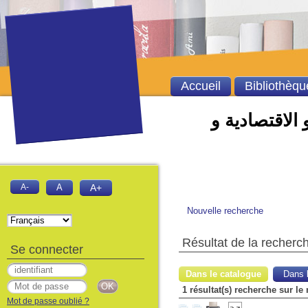
Accueil
Bibliothèqu
 الاقتصادية و
A-
A
A+
Nouvelle recherche
Résultat de la recherc
Se connecter
Dans le catalogue
Dans l
1 résultat(s) recherche sur le
Mot de passe oublié ?