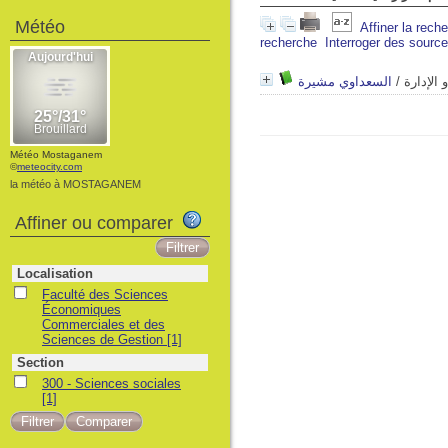
Météo
Affiner la rech
recherche
Interroger des sourc
السعداوي مشيرة
/
 الإدارة
Météo Mostaganem
©
meteocity.com
la météo à MOSTAGANEM
Affiner ou comparer
Localisation
Faculté des Sciences
Économiques
Commerciales et des
Sciences de Gestion
[1]
Section
300 - Sciences sociales
[1]