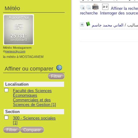
Météo
Affiner la rech
recherche
Interroger des sourc
العاني محمد جاسم
/
ساليب
Météo Mostaganem
©
meteocity.com
la météo à MOSTAGANEM
Affiner ou comparer
Localisation
Faculté des Sciences
Économiques
Commerciales et des
Sciences de Gestion
[1]
Section
300 - Sciences sociales
[1]