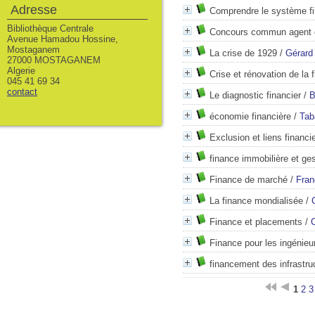
Adresse
Comprendre le système fi
Bibliothèque Centrale
Concours commun agent d
Avenue Hamadou Hossine,
Mostaganem
La crise de 1929
/
Gérard
27000 MOSTAGANEM
Algerie
Crise et rénovation de la 
045 41 69 34
contact
Le diagnostic financier
/
B
économie financière
/
Tab
Exclusion et liens financi
finance immobilière et ge
Finance de marché
/
Fran
La finance mondialisée
/
Finance et placements
/
C
Finance pour les ingénieu
financement des infrastruc
1
2
3