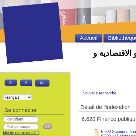
Accueil
Bibliothèqu
 الاقتصادية و
A-
A
A+
Nouvelle recherche
Détail de l'indexation
Se connecter
Mot de passe oublié ?