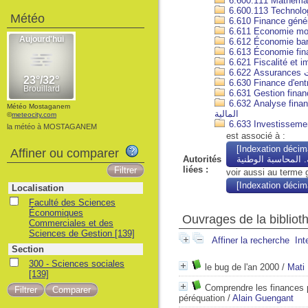
Météo
6.6
6.632 Analyse financière. Gest
Météo Mostaganem
المالية
©
meteocity.com
la météo à MOSTAGANEM
est associé à :
[Indexation décima
Affiner ou comparer
Autorités
. المحاسبة الوطنية
liées :
voir aussi au terme 
Localisation
Faculté des Sciences
Économiques
Ouvrages de la bibliot
Commerciales et des
Sciences de Gestion
[139]
Affiner la recherche
Int
Section
300 - Sciences sociales
le bug de l'an 2000
/
Mati
[139]
Comprendre les finances pu
péréquation
/
Alain Guengant