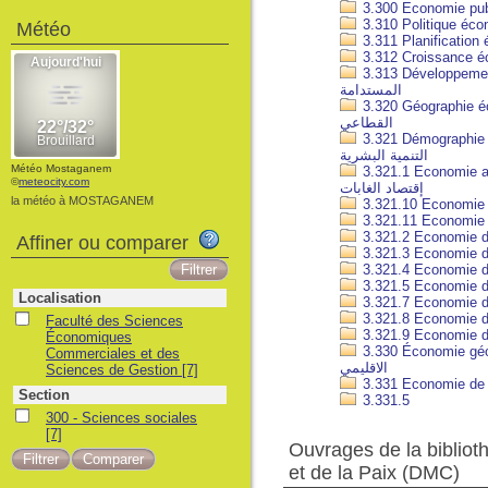
Météo
3.313 Développement économi
المستدامة
3.320 Géographie économique ;
القطاعي
3.321 Démographie économ
التنمية البشرية
Météo Mostaganem
3.321.1 Economie agricole et
©
meteocity.com
إقتصاد الغابات
la météo à MOSTAGANEM
Affiner ou comparer
Localisation
Faculté des Sciences
Économiques
3.330 Économie géographique ;
Commerciales et des
الاقليمي
Sciences de Gestion
[7]
Section
3.331.5
300 - Sciences sociales
[7]
Ouvrages de la biblio
et de la Paix (DMC)