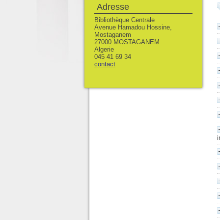
Adresse
Bibliothèque Centrale
Avenue Hamadou Hossine,
Mostaganem
27000 MOSTAGANEM
Algerie
045 41 69 34
contact
i