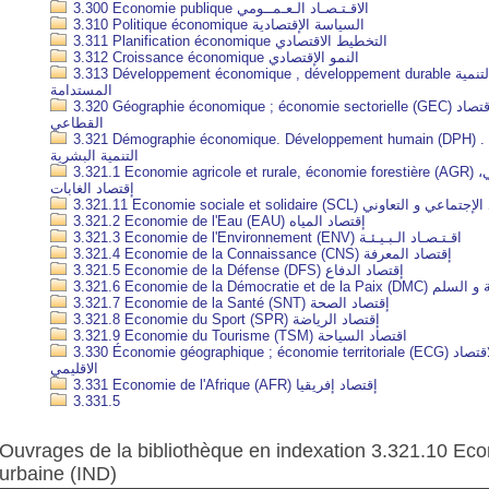
3.300 Economie publique الاقـتـصـاد الـعـمــومي
3.310 Politique économique السياسة الإقتصادية
3.311 Planification économique التخطيط الاقتصادي
3.312 Croissance économique النمو الإقتصادي
3.313 Développement économique , développement durable التنمية الاقتصادية ، التنمية
المستدامة
3.320 Géographie économique ; économie sectorielle (GEC) الجغرافيا الإقتصادية ؛ الإقتصاد
القطاعي
3.321 Démographie économique. Développement humain (DPH) علم السكان الاقتصادي .
التنمية البشرية
3.321.1 Economie agricole et rurale, économie forestière (AGR) الإقتصاد الزراعي و الريفي،
إقتصاد الغابات
3.321.11 Economie sociale et solidaire (SCL)  التعاوني
3.321.2 Economie de l'Eau (EAU) إقتصاد المياه
3.321.3 Economie de l'Environnement (ENV) اقـتـصـاد الـبـيـئـة
3.321.4 Economie de la Connaissance (CNS) إقتصاد المعرفة
3.321.5 Economie de la Défense (DFS) إقتصاد الدفاع
3.321.6 Economie de la Démo
3.321.7 Economie de la Santé (SNT) إقتصاد الصحة
3.321.8 Economie du Sport (SPR) إقتصاد الرياضة
3.321.9 Economie du Tourisme (TSM) اقتصاد السياحة
3.330 Économie géographique ; économie territoriale (ECG) الاقتصاد الجغرافي ؛ الاقتصاد
الاقليمي
3.331 Economie de l'Afrique (AFR) إقتصاد إفريقيا
3.331.5
Ouvrages de la bibliothèque en indexation 3.321.10 Econ
urbaine (IND)