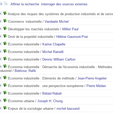
Affiner la recherche
Interroger des sources externes
Analyse des risques des systèmes de production industriels et de serv
Commerce -industrielle
/
Vandaele Michel
Développer les marchés industriels
/
Millier Paul
Droit de la propriété industrielle
/
Hélène Gaumont-Prat
Économie industrielle
/
Karine Chapelle
Économie industrielle
/
Michel Rainelli
Économie industrielle
/
Dennis William Carlton
Économie industrielle : Démarche de l'économie industrielle : Méthodes
ndustriel
/
Bekkour, Rafik
Economie industrielle : Eléments de méthode
/
Jean-Pierre Angelier
Économie industrielle . une perspective européenne
/
Pierre Médan
Economie industrielle
/
Bélaid Rabah
Économie urbaine
/
Joseph H. Chung
Enjeux de la sociologie urbaine
/
michel bassand