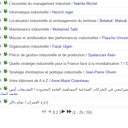
L'essentiel du management industriel
/
Nakhla Michel
Informatique industrielle
/
Hersch roger
Localisation industrielle et aménagement du territoire
/
Belattaf, Matouk
Maintenance industrielle
/
Mohamed Taibi
Mesure et amélioration des performances industrielles
/
Plauchu Vincen
Organisation industrielle
/
Faruk Ulgen
Précis de gestion industrielle et de production
/
Spalanzani Alain
Quelle stratégie industrielle pour la France face à la mondialisation ?
/
G
Stratégie d'entreprise et politique industrielle
/
Jean-Pierre Olsem
Votre bâtiment de A à Z
/
Anne-Marie Chaintreau
الشديفات أمين
/
الإستراتيجي في الشركات الصناعية المساهمة العامة المحدودة
محمد كساب
تمام ذاكر
/
إدارة العمران
1
2
3
(1 - 25 / 55)