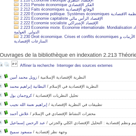
2.210 Économie théorique الإقتصاد النظري
2.211 Pensée économique الفكر الإقتصادي
2.212 Faits économiques الوقائع الإقتصادية
2.220 Economie politique. Systèmes
2.221 Economie capitaliste الإقتصاد الرأس مالي
2.222 Economie socialiste الإقتصاد الإشتراكي
2.223 Economie mixte. Economie internationale. Mondialisation الإقتصاد المختلط. الإقتصاد
الدولي. العولمة
2.230 Droit économique. Crises et conflits économiques القانون الإقتصادي. الأزمات و
المنازعات الإقتصادية
Ouvrages de la bibliothèque en indexation 2.213 Théor
Affiner la recherche
Interroger des sources externes
زويل محمد أمين
/
النظرية الإقتصادية الإسلامية
البطانية إبراهيم محمد
/
النظرية الإقتصادية في الإسلام
كروجمان بول
/
تحليل النظريات الإقتصادية
إبراهيم نعمة الله نجيب
/
تطبيقات في النظرية الإقتصادية
علاش أحمد
/
محفزات النشاط الإقتصادي في الإسلام
عبد الرحمن إسماعيل
/
م ونظم إقتصادية : التحليل الإقتصادي الكلي والجزئي
مسعود سميح
/
وجهة نظر إقتصادية