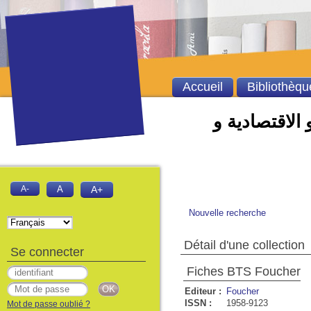
Accueil
Bibliothèqu
 الاقتصادية و
A-
A
A+
Nouvelle recherche
Détail d'une collection
Se connecter
Fiches BTS Foucher
Editeur :
Foucher
ISSN :
1958-9123
Mot de passe oublié ?