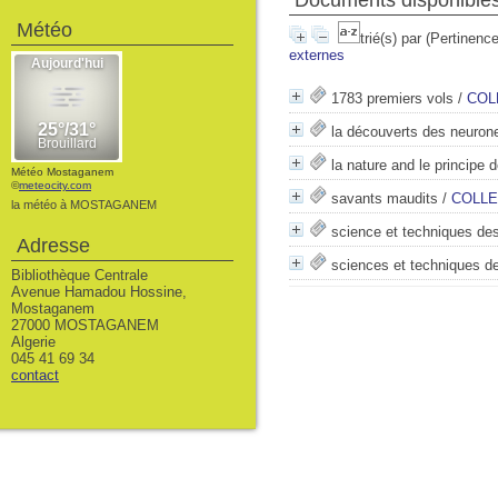
Documents disponibles
Météo
trié(s) par
(Pertinence
externes
1783 premiers vols
/
COL
la découverts des neuron
la nature and le principe 
Météo Mostaganem
©
meteocity.com
savants maudits
/
COLLE
la météo à MOSTAGANEM
science et techniques des
Adresse
sciences et techniques de
Bibliothèque Centrale
Avenue Hamadou Hossine,
Mostaganem
27000 MOSTAGANEM
Algerie
045 41 69 34
contact