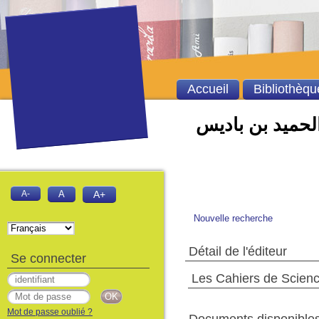
Accueil
Bibliothèqu
الحميد بن باديس
A-
A
A+
Nouvelle recherche
Détail de l'éditeur
Se connecter
Les Cahiers de Scienc
Mot de passe oublié ?