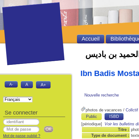
Accueil
Bibliothèqu
الحميد بن باديس
versitaire Abdelhamid Ibn Badis Most
A-
A
A+
Nouvelle recherche
photos de vacances
/
Collctif
Se connecter
Public
ISBD
[périodique]
Voir les bulletins d
Titre :
phot
Type de document :
text
Mot de passe oublié ?