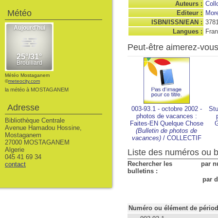
Auteurs :
Collc
Météo
Editeur :
Mor
ISBN/ISSN/EAN :
378
Langues :
Fran
Peut-être aimerez-vou
Météo Mostaganem
©
meteocity.com
la météo à MOSTAGANEM
Adresse
003-93.1 - octobre 2002 -
Stu
photos de vacances :
Bibliothèque Centrale
Faites-EN Quelque Chose
G
Avenue Hamadou Hossine,
(Bulletin de photos de
Mostaganem
vacances)
/
COLLECTIF
27000 MOSTAGANEM
Algerie
Liste des numéros ou bu
045 41 69 34
Rechercher les
par n
contact
bulletins :
par d
Numéro ou élément de pério