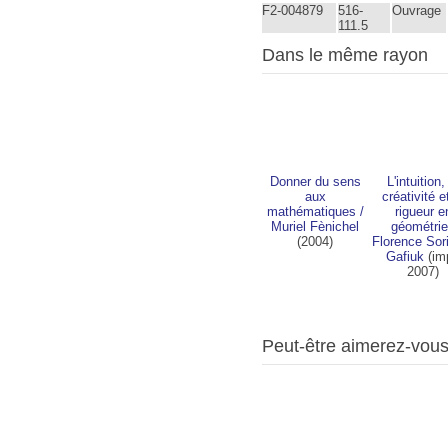
F2-004879
516-
Ouvrage
111.5
Dans le même rayon
Donner du sens
L'intuition,
aux
créativité e
mathématiques
/
rigueur e
Muriel Fènichel
géométrie
(2004)
Florence Sor
Gafiuk
(imp
2007)
Peut-être aimerez-vou