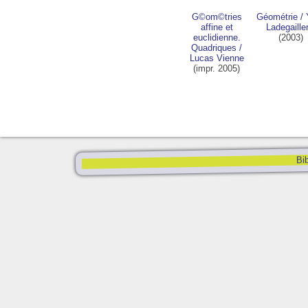
G©om©tries
Géométrie
/
affine et
Ladegailler
euclidienne.
(2003)
Quadriques
/
Lucas Vienne
(impr. 2005)
Bib