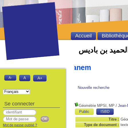
Accueil
Bibliothèqu
الحميد بن باديس
amid Ibn Badis Mostaganem
A-
A
A+
Nouvelle recherche
Se connecter
Géométrie MPSI, MP
/
Jean-
Public
ISBD
Titre :
Géom
Type de document :
text
Mot de passe oublié ?