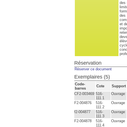
des 
limi
form
des 
comp
et d
impo
rete
deve
élèv
cycl
conc
prof
Réservation
Réserver ce document
Exemplaires (5)
Code-
Cote
Support
barres
CF2-003469
516-
Ouvrage
111.1
F2-004876
516-
Ouvrage
111.2
f2-004877
516-
Ouvrage
111.3
F2-004878
516-
Ouvrage
111.4