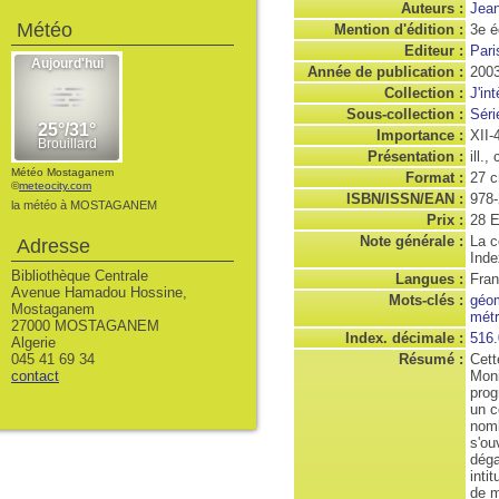
Auteurs :
Jean
Météo
Mention d'édition :
3e é
Editeur :
Pari
Année de publication :
200
Collection :
J'in
Sous-collection :
Séri
Importance :
XII-
Présentation :
ill.,
Météo Mostaganem
Format :
27 
©
meteocity.com
ISBN/ISSN/EAN :
978-
la météo à MOSTAGANEM
Prix :
28 
Note générale :
La c
Adresse
Inde
Bibliothèque Centrale
Langues :
Fran
Avenue Hamadou Hossine,
Mots-clés :
géom
Mostaganem
métr
27000 MOSTAGANEM
Index. décimale :
516.
Algerie
045 41 69 34
Résumé :
Cett
contact
Moni
prog
un c
nomb
s'ou
déga
inti
de m