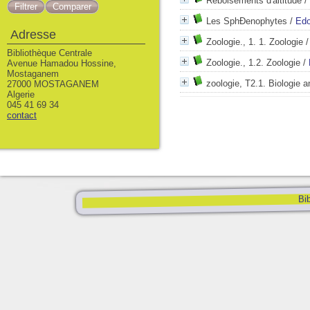
Reboisements d'altitude
/
Les SphÐenophytes
/
Edo
Adresse
Zoologie., 1. 1. Zoologie
Bibliothèque Centrale
Zoologie., 1.2. Zoologie
/
Avenue Hamadou Hossine,
Mostaganem
zoologie, T2.1. Biologie 
27000 MOSTAGANEM
Algerie
045 41 69 34
contact
Bib