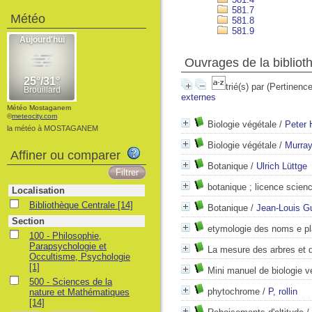
581.7
Météo
581.8
581.9
Ouvrages de la bibliot
trié(s) par
(Pertinence
externes
Météo Mostaganem
©
meteocity.com
Biologie végétale
/
Peter 
la météo à MOSTAGANEM
Biologie végétale
/
Murray
Affiner ou comparer
Botanique
/
Ulrich Lüttge
botanique ; licence scienc
Localisation
Bibliothèque Centrale
[14]
Botanique
/
Jean-Louis G
Section
etymologie des noms e pl
100 - Philosophie,
Parapsychologie et
La mesure des arbres et 
Occultisme, Psychologie
[1]
Mini manuel de biologie v
500 - Sciences de la
phytochrome
/
P, rollin
nature et Mathématiques
[14]