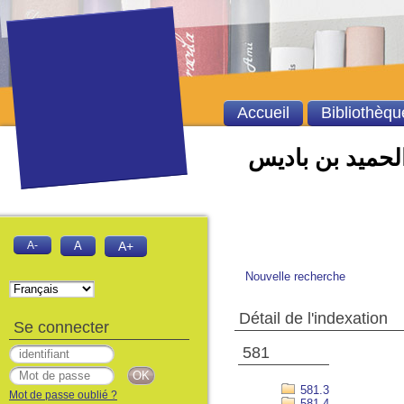
Accueil
Bibliothèqu
الحميد بن باديس
A-
A
A+
Nouvelle recherche
Détail de l'indexation
Se connecter
581
581.3
Mot de passe oublié ?
581.4