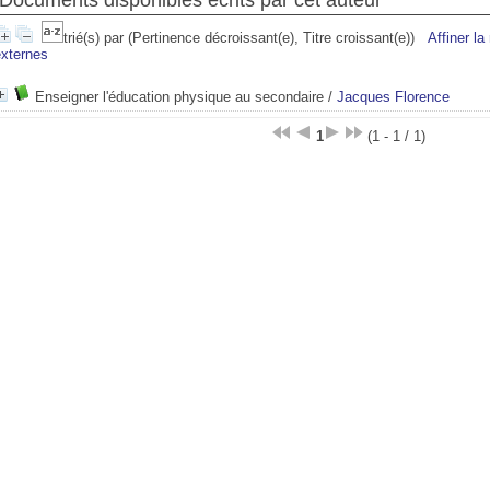
Documents disponibles écrits par cet auteur
trié(s) par
(Pertinence décroissant(e), Titre croissant(e))
Affiner la
externes
Enseigner l'éducation physique au secondaire
/
Jacques Florence
1
(1 - 1 / 1)